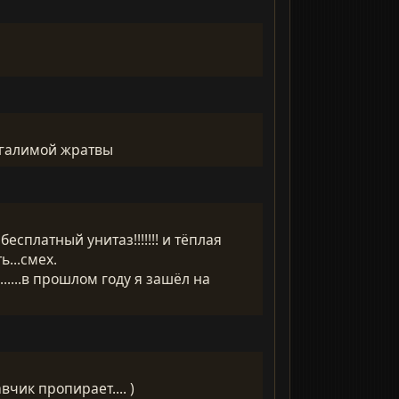
и галимой жратвы
 бесплатный унитаз!!!!!!! и тёплая
...смех.
.....в прошлом году я зашёл на
вчик пропирает.... )