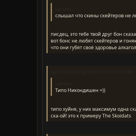
Цитата
слышал что скины скейтеров не лю
писдец, это тебе твой друг бон сказ
вот бонс не любят скейтеров и гоняю
что они губят своё здоровье алкаго
Цитата Darkling 2005-05-18,10:05:36
Цитата
Типо Никондишен =))
типо хуйня, у них максимум одна ск
ска-ой! это к примеру The Skoidats