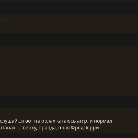
5:37
слушай...я вот на ролах катаюсь аггр. и нормал
танах....сверху, правда, поло ФредПерри