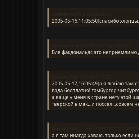
Цитата Ромб[S.H.A.R.P.K.Z.
2005-05-16,11:05:50]спасибо хлопцы...
Цитата Грыжа 2005-05-16,13:05:20
Бля факдональдс это неприемлимо д
Цитата Ромб[S.H.A.R.P.K.Z.
2005-05-17,16:05:49]а я люблю там сса
вада бесплатно! гамбургер чизбург
а ваще у меня в стране нету этой ша
тверской в мак...и поссал...совсем 
Цитата SKApunker 2005-05-17,18:05:3
а я там инагда хаваю, только если не