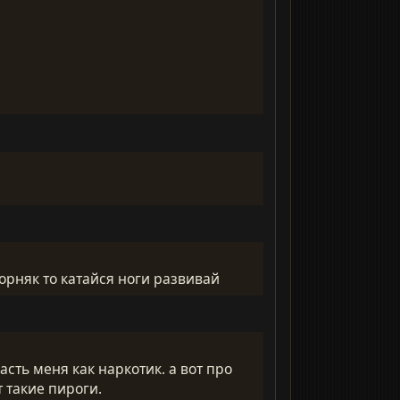
форняк то катайся ноги развивай
часть меня как наркотик. а вот про
т такие пироги.