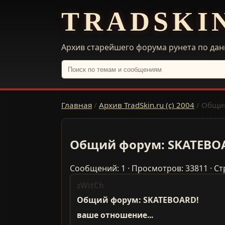
TRADSKI
Архив старейшего форума рунета по дан
Главная
/
Архив TradSkin.ru (с) 2004
/
Общий
Общий форум: SKATEBO
Сообщений: 1 · Просмотров: 33811 · Ст
zWitCh
Общий форум: SKATEBOARD!
ваше отношение...