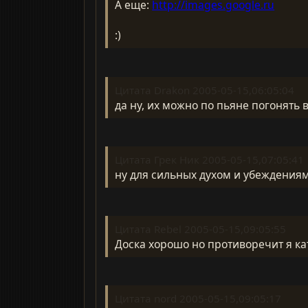
А еще:
http://images.google.ru
:)
Цитата Drakon 2005-05-15,06:05:04
да ну, их можно по пьяне погонять 
Цитата Грек Ник 2005-05-15,07:05:41
ну для сильных духом и убеждениями
Цитата Rebel 2005-05-15,09:05:55
Доска хорошо но противоречит я ка
Цитата nord 2005-05-15,09:05:17