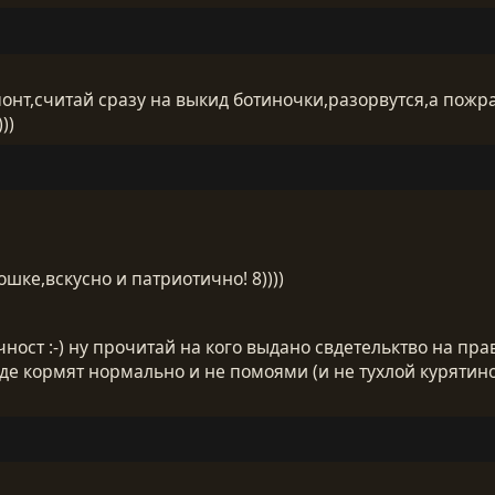
понт,считай сразу на выкид ботиночки,разорвутся,а пожр
))
шке,вскусно и патриотично! 8))))
ност :-) ну прочитай на кого выдано свдетельктво на пр
где кормят нормально и не помоями (и не тухлой куряти