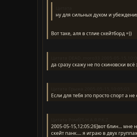
Цитата
ну для сильных духом и убеждения
Вот таке, аля в стлие скейтборд =))
Цитата DEAD_moro33 2005-05-15,10:0
да сразу скажу не по скиновски всё 
Цитата Грыжа 2005-05-15,10:05:03
Если для тебя это просто спорт а н
Цитата Ромб[S.H.A.R.P.K.Z.
2005-05-15,12:05:26]вот блин... мне 
скейт панк.... я играю в двух группа