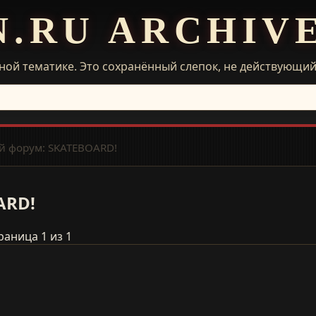
N.RU ARCHIV
ной тематике. Это сохранённый слепок, не действующи
 форум: SKATEBOARD!
ARD!
раница 1 из 1