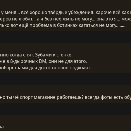
 у меня... всё хорошо твёрдые убеждения. кароче всё как н
ров не любят... а я без неё жить не могу... она это я... м
ко вот ещё проблема в ботинках кататься не могу.........
но когда спят. Зубами к стенке.
е в 8-дырочных DM, они не для этого.
ноборствами для досок вполне подходят...
сно ты чё спорт магазине работаешь? всегда фоты есть об
ла