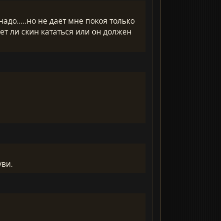
адо.....но не даёт мне покоя только
ожет ли скин кататься или он должен
уви.