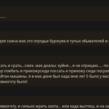
...
ля скина мак это отродье буржуев и тупых обывателей 
ть и срать...смех. мак днальс хуйня....я не отрицаю..... по
ер поебать я прихожусюда поссать я прихожу сюда посрать
йтан машины. я в мак доне был када мне лет 5 было у вас.
невмоготу было!
4
вмоготу, и сильно жрать охота... или када выптеш, и на ха