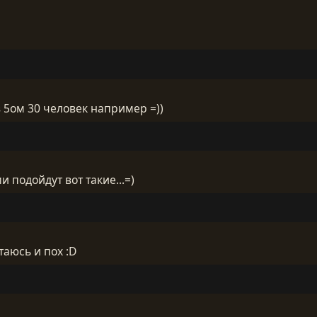
в 5ом 30 человек например =))
 подойдут вот такие...=)
таюсь и пох :D