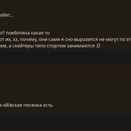
бят...
ал? поеботина какая то
т их, хз, почему, они сами я сно выразится не могут по э
лем, а скейтеры типо спортом занимаются :D
а-ой!вская песенка есть