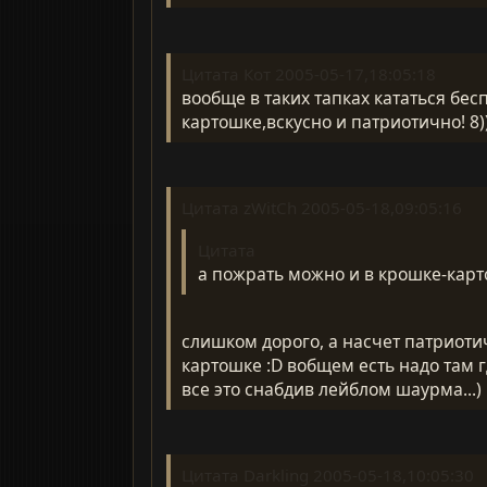
Цитата Кот 2005-05-17,18:05:18
вообще в таких тапках кататься бес
картошке,вскусно и патриотично! 8))
Цитата zWitCh 2005-05-18,09:05:16
Цитата
а пожрать можно и в крошке-карто
слишком дорого, а насчет патриотич
картошке :D вобщем есть надо там 
все это снабдив лейблом шаурма...)
Цитата Darkling 2005-05-18,10:05:30