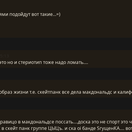
ми подойдут вот такие...=)
5:13
это но и стериотип тоже надо ломать....
е образ жизни т.е. скейтпанк все дела макдональдс и кали
нравицо в макдональдсе поссать....доска это не спорт это 
х в скейт панк группе ЦЫЦъ. и ска oi банде SгущенКА.... во