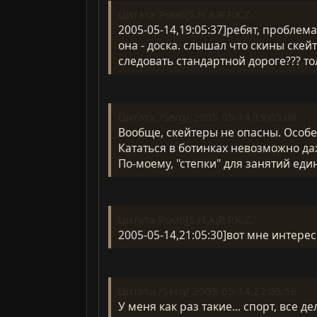
Цитата Ромб[S.H.A.R.P.K.Z.
2005-05-14,19:05:37]ребят, проблема
она - доска. слышал что скины скейте
следовать стандартной дороге??? толь
Цитата /Serg/ 2005-05-14,19:05:08
Вообще, скейтеры не опасны. Особен
Кататься в ботинках невозможно даж
По-моему, "степки" для занятий еди
Цитата Ромб[S.H.A.R.P.K.Z.
2005-05-14,21:05:30]вот мне интере
Цитата /Serg/ 2005-05-14,22:05:56
У меня как раз такие... спорт, все де