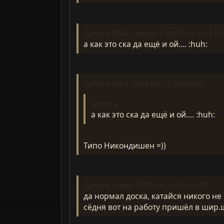
Цитата DEAD_moro33 2005-05-15,17:0
а как это ска да ещё и ой.... :huh:
Цитата nord 2005-05-15,19:05:07
Цитата
а как это ска да ещё и ой.... :huh:
Типо Никондишен =))
Цитата Schee 2005-05-16,06:05:55
да нормал доска, катайся никого не 
сёдня вот на работу пришёл в шир.ш