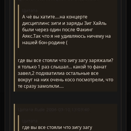
Цитата
А чё вы хатите....на концерте
дисциплинс зиги и заряды Зиг Хайль
были через один после Факинг
Аякс.Так что я не удивляюсь ничему на
нашей бон-родине (
где вы все стояли что зигу загу заряжали?
я только 1 раз слышал... какой то фанат
завел,2 подхватилиа остальные все
вокруг на них очень косо посмотрели, что
те сразу замолкли....
Цитата Rude 2006-03-10,13:03:40
Цитата
где вы все стояли что зигу загу