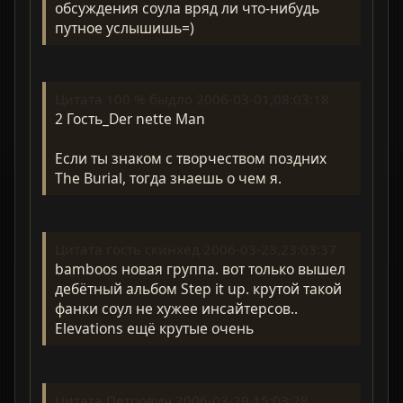
обсуждения соула вряд ли что-нибудь
путное услышишь=)
Цитата 100 % быдло 2006-03-01,08:03:18
2 Гость_Der nette Man
Если ты знаком с творчеством поздних
The Burial, тогда знаешь о чем я.
Цитата гость скинхед 2006-03-23,23:03:37
bamboos новая группа. вот только вышел
дебётный альбом Step it up. крутой такой
фанки соул не хужее инсайтерсов..
Elevations ещё крутые очень
Цитата Петрович 2006-03-29,15:03:28