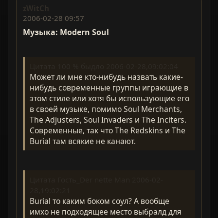
zWitCh
2006-02-28 09:57
Музыка: Modern Soul
Цитата 100 % быдло 2006-02-28,09:02:04
Может ли мне кто-нибудь назвать какие-
нибудь современные группы играющие в
этом стиле или хотя бы использующие его
в своей музыке, помимо Soul Merchants,
The Adjusters, Soul Invaders и The Inciters.
Современные, так что The Redskins и The
Burial там всякие не канают.
Цитата Гость_Der nette Man 2006-02-
28,19:02:21
Burial то каким боком соул? А вообще
имхо не подходящее место выбралд для