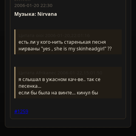
2006-01-20 22:30
Музыка: Nirvana
Цитата oioi 2006-01-20,22:01:16
есть ли у кого-нить старенькая песня
нирваны "yes , she is my skinheadgirl" ??
Цитата Afrikanec 2006-01-22,15:01:50
я слышал в ужасном кач-ве.. так се
песенка...
если бы была на винте... кинул бы
#1259