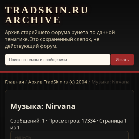
TRADSKIN.RU
ARCHIVE
Архив старейшего форума рунета по данной
тематике. Это сохранённый слепок, не
действующий форум.
Искать
Главная
/
Архив TradSkin.ru (с) 2004
/
Музыка: Nirvana
Музыка: Nirvana
Сообщений: 1 · Просмотров: 17334 · Страница 1
из 1
zWitCh