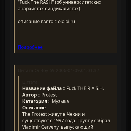
"Fuck The RASH" (об университетских
анархистах-синдикалистах).
описание взято с oioioi.ru
Подробнее
Цитата Oi Boy 69 2006-01-09,01:01:32
Цитата
Название файла
:: Fuck THE R.A.S.H.
Автор
:: Protest
Категория
:: Музыка
Описание
The Protest живут в Чехии и
существуют с 1997 года. Группу собрал
Vladimir Cerveny, выпускающий