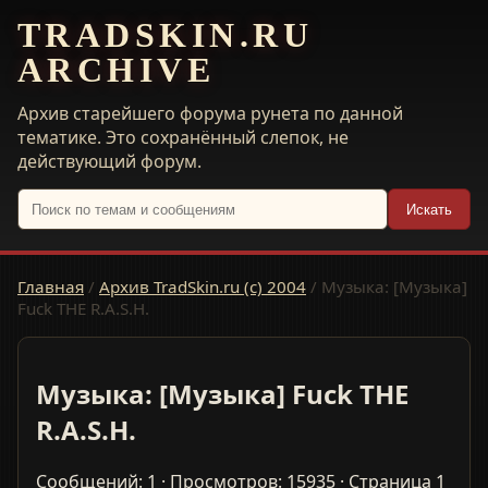
TRADSKIN.RU
ARCHIVE
Архив старейшего форума рунета по данной
тематике. Это сохранённый слепок, не
действующий форум.
Искать
Главная
/
Архив TradSkin.ru (с) 2004
/
Музыка: [Музыка]
Fuck THE R.A.S.H.
Музыка: [Музыка] Fuck THE
R.A.S.H.
Сообщений: 1 · Просмотров: 15935 · Страница 1