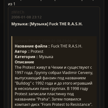
из 1
zWitCh
2006-01-08 23:12
Музыка: [Музыка] Fuck THE R.A.S.H.
Цитата Protest 2006-01-08,23:01:46
Название файла
:: Fuck THE R.A.S.H.
Автор
:: Protest
Категория
:: Музыка
Описание
The Protest живут в Чехии и существуют с
1997 года. Группу собрал Vladimir Cerveny,
выпускающий фанзин под названием
"Bulldog" с 1992 года и до этого игравший
в нескольких панк-группах. В 1998 году
Protest записали пластинку под
названием "Praha". Затем появился
компакт-диск "From Protest to Resistance".