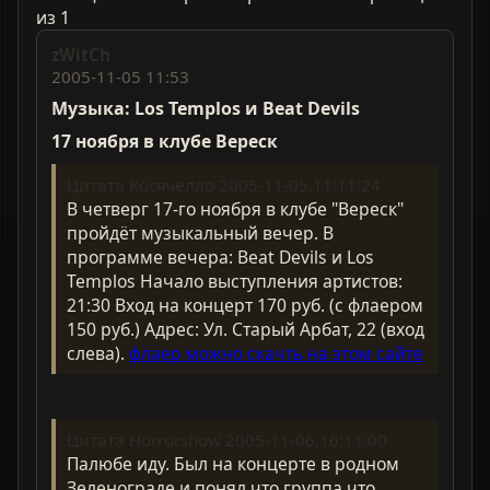
из 1
zWitCh
2005-11-05 11:53
Музыка: Los Templos и Beat Devils
17 ноября в клубе Вереск
Цитата Косячелло 2005-11-05,11:11:24
В четверг 17-го ноября в клубе "Вереск"
пройдёт музыкальный вечер. В
программе вечера: Beat Devils и Los
Templos Начало выступления артистов:
21:30 Вход на концерт 170 руб. (с флаером
150 руб.) Адрес: Ул. Старый Арбат, 22 (вход
слева).
флаер можно скачть на этом сайте
Цитата Horrorshow 2005-11-06,16:11:00
Палюбе иду. Был на концерте в родном
Зеленограде и понял что группа что