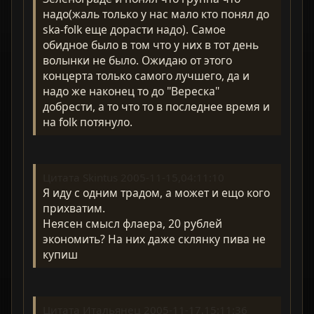
надо(жаль только у нас мало кто понял до
ska-folk еще дорасти надо). Самое
обидное было в том что у них в тот день
волынки не было. Ожидаю от этого
концерта только самого лучшего, да и
надо же наконец то до "Вереска"
добрести, а то что то в последнее время и
на folk потянуло.
Цитата Skintus 2005-11-15,04:11:10
Я иду с одним традом, а может и ещо кого
прихватим.
Неясен смысл флаера, 20 рублей
экономить? На них даже склянку пива не
купиш
Цитата Итальянец 2005-11-17,15:11:36