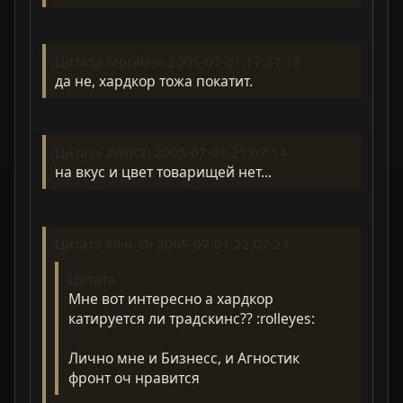
Цитата Moraless 2005-07-01,17:07:18
да не, хардкор тожа покатит.
Цитата zWitCh 2005-07-01,21:07:14
на вкус и цвет товарищей нет...
Цитата Filin_Oi 2005-07-01,22:07:27
Цитата
Мне вот интересно а хардкор
катируется ли традскинс?? :rolleyes:
Лично мне и Бизнесс, и Агностик
фронт оч нравится