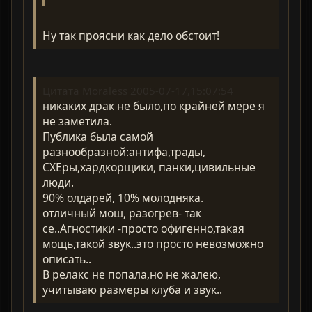
Ну так проясни как дело обстоит!
Цитата Moraless 2005-07-17,15:07:54
никаких драк не было,по крайней мере я
не заметила.
Публика была самой
разнообразной:антифа,трады,
СХЕры,хардкорщики, панки,цивильные
люди.
90% олдарей, 10% молодняка.
отличный мош, разогрев- так
се..Агностики -просто офигенно,такая
мощь,такой звук..это просто невозможно
описать..
В релакс не попала,но не жалею,
учитываю размеры клуба и звук..