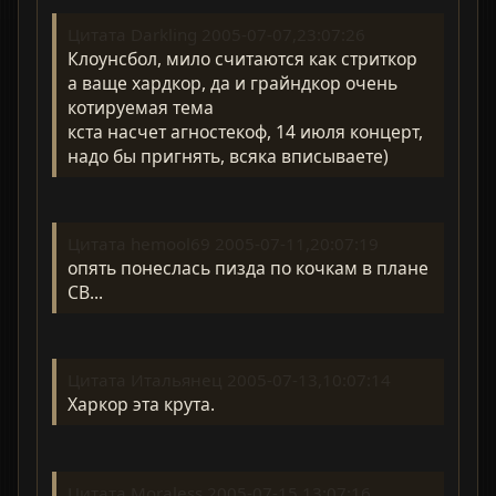
Цитата Darkling 2005-07-07,23:07:26
Клоунсбол, мило считаются как стриткор
а ваще хардкор, да и грайндкор очень
котируемая тема
кста насчет агностекоф, 14 июля концерт,
надо бы пригнять, всяка вписываете)
Цитата hemool69 2005-07-11,20:07:19
опять понеслась пизда по кочкам в плане
CB...
Цитата Итальянец 2005-07-13,10:07:14
Харкор эта крута.
Цитата Moraless 2005-07-15,13:07:16