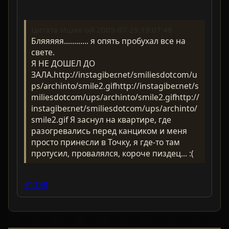
Цитата Ишак-ой 2005-07-29,19:07:48
Бляяяяя............ я опять пробухал все на
свете.
Я НЕ ДОШЕЛ ДО
ЗАЛА.http://instagiber.net/smiliesdotcom/u
ps/archinto/smile2.gifhttp://instagiber.net/s
miliesdotcom/ups/archinto/smile2.gifhttp://
instagiber.net/smiliesdotcom/ups/archinto/
smile2.gif Я заснул на квартире, где
разогревались перед канциком и меня
просто принесли в Точку, я где-то там
протусил, провалялся, короче пиздец... :(
#1198