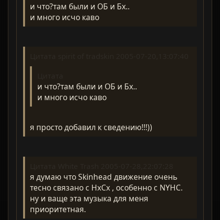
и что?там были и ОБ и Бх..
и много исчо каво
Цитата spirit of tradskin 2005-07-20,13:07:40
Цитата
и что?там были и ОБ и Бх..
и много исчо каво
я просто добавил к сведению!!!))
Цитата White Trash 2005-07-28,22:07:28
я думаю что Skinhead движение очень
тесно связано c HxCx , особенно с NYHC.
ну и ваще эта музыка для меня
приоритетная.