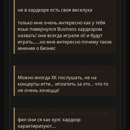
не в хардкоре есть своя веселуха
только мне очень интересно как у тебя
язык повернулся Business хардкором
назвать! они всегда играли oi! и будут
играть......но мне интересно почему такое
мнение о бизнес
Цитата Косячелло 2005-07-02,15:07:09
Можно иногда ХК послушать, не на
концерты итти... иплатить за это... что-то
не очень хочецца!
Цитата DEAD_moro33 2005-07-05,07:07:59
фил они ся как хулс хардкор
характиризуют....