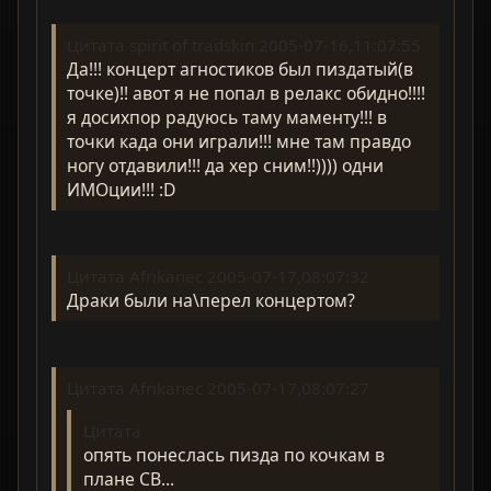
Цитата spirit of tradskin 2005-07-16,11:07:55
Да!!! концерт агностиков был пиздатый(в
точке)!! авот я не попал в релакс обидно!!!!
я досихпор радуюсь таму маменту!!! в
точки када они играли!!! мне там правдо
ногу отдавили!!! да хер сним!!)))) одни
ИМОции!!! :D
Цитата Afrikanec 2005-07-17,08:07:32
Драки были на\перел концертом?
Цитата Afrikanec 2005-07-17,08:07:27
Цитата
опять понеслась пизда по кочкам в
плане CB...