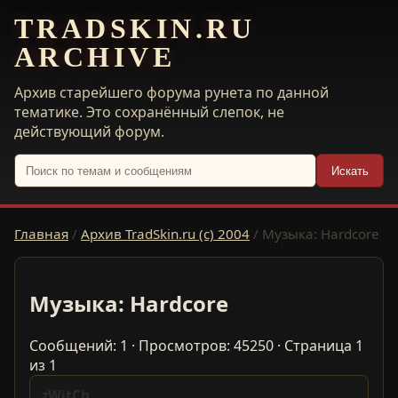
TRADSKIN.RU
ARCHIVE
Архив старейшего форума рунета по данной
тематике. Это сохранённый слепок, не
действующий форум.
Искать
Главная
/
Архив TradSkin.ru (с) 2004
/
Музыка: Hardcore
Музыка: Hardcore
Сообщений: 1 · Просмотров: 45250 · Страница 1
из 1
zWitCh