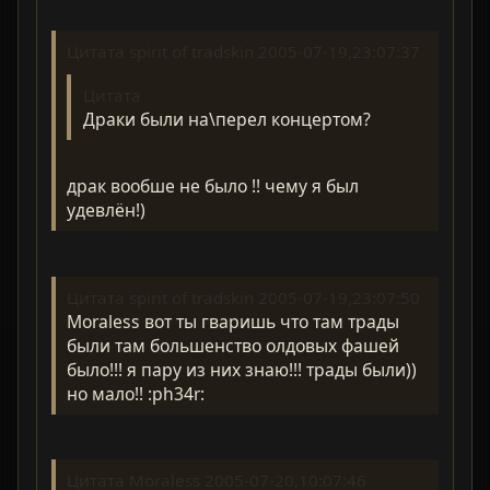
Цитата spirit of tradskin 2005-07-19,23:07:37
Цитата
Драки были на\перел концертом?
драк вообше не было !! чему я был
удевлён!)
Цитата spirit of tradskin 2005-07-19,23:07:50
Moraless вот ты гваришь что там трады
были там большенство олдовых фашей
было!!! я пару из них знаю!!! трады были))
но мало!! :ph34r:
Цитата Moraless 2005-07-20,10:07:46