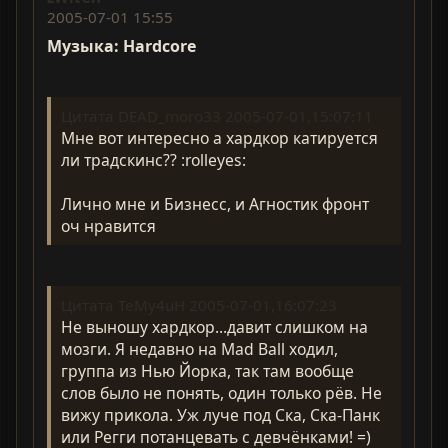
2005-07-01 15:55
Музыка: Hardcore
Цитата DEAD_moro33 2005-07-01,15:07:11
Мне вот интересно а хардкор катируется
ли традскинс?? :rolleyes:
Лично мне и Бизнесс, и Агностик фронт
оч нравится
Цитата TeMy4uH 2005-07-01,16:07:23
Не выношу хардкор...давит слишком на
мозги. Я недавно на Mad Ball ходил,
группа из Нью Йорка, так там вообще
слов было не понять, один только рёв. Не
вижу прикола. Уж луче под Ска, Ска-Панк
или Регги потанцевать с девчёнками! =)