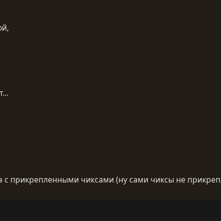
ой,
...
а с прикрепленными чиксами (ну сами чиксы не прикрепл