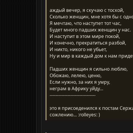
аждый вечер, я скучаю с тоской,
Сколько женщин, мне хотя бы с одн
Я мечтаю, что наступет тот час,
Будет много падших женщин у нас.
И наступит в этом мире покой,
И конечно, прекратиться разбой,
И никто, никого не убьет,
Ну и мир в каждый дом к нам придет
Падших женщин я сильно люблю,
Обожаю, лелею, ценю,
Если нужно, за них я умру,
неграм в Африку уйду...
-------------------------------
это я присоеденился к постам Серж
сожлению... :rolleyes: )