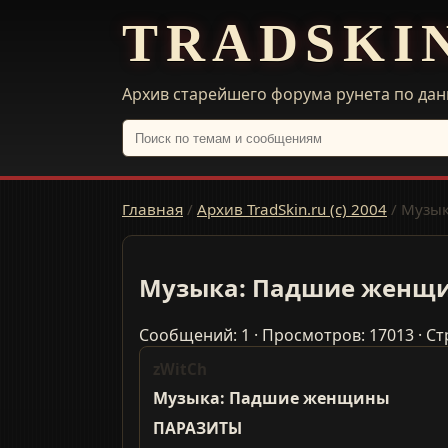
TRADSKI
Архив старейшего форума рунета по дан
Главная
/
Архив TradSkin.ru (с) 2004
/
Музы
Музыка: Падшие женщ
Сообщений: 1 · Просмотров: 17013 · Ст
zWitCh
Музыка: Падшие женщины
ПАРАЗИТЫ