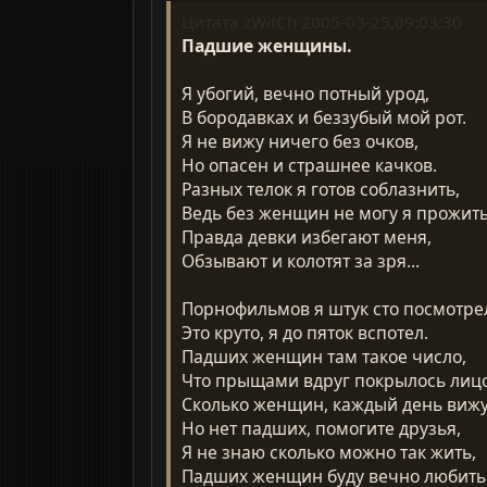
Цитата zWitCh 2005-03-25,09:03:30
Падшие женщины.
Я убогий, вечно потный урод,
В бородавках и беззубый мой рот.
Я не вижу ничего без очков,
Но опасен и страшнее качков.
Разных телок я готов соблазнить,
Ведь без женщин не могу я прожить
Правда девки избегают меня,
Обзывают и колотят за зря...
Порнофильмов я штук сто посмотре
Это круто, я до пяток вспотел.
Падших женщин там такое число,
Что прыщами вдруг покрылось лицо.
Сколько женщин, каждый день вижу
Но нет падших, помогите друзья,
Я не знаю сколько можно так жить,
Падших женщин буду вечно любить