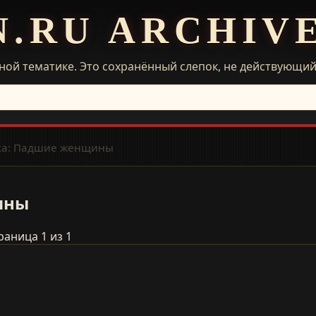
N.RU ARCHIV
ной тематике. Это сохранённый слепок, не действующи
ка: Падшие женщины
ины
раница 1 из 1