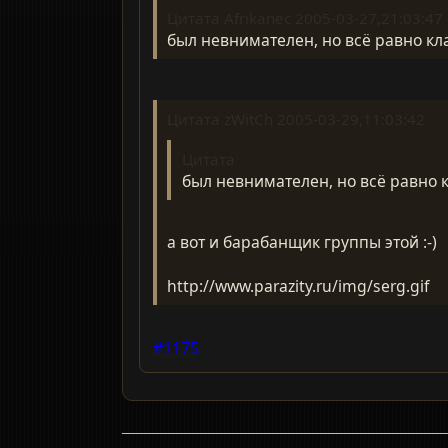
Цитата Afrikanec 2005-03-27,21:03:47
был невнимателен, но всё равно кл
Цитата zWitCh 2005-03-29,11:03:42
Цитата
был невнимателен, но всё равно 
а вот и барабанщик группы этой :-)
http://www.parazity.ru/img/serg.gif
#1175