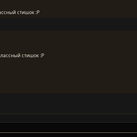
ассный стишок :P
классный стишок :P