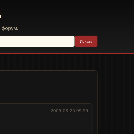
E
й форум.
Искать
2005-03-25 09:55