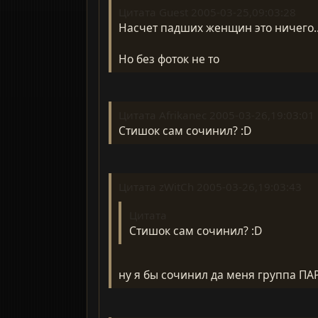
Цитата Guest 2005-03-25,09:03:28
Насчет падших женщин это ничего..
Но без фоток не то
Цитата Afrikanec 2005-03-26,19:03:01
Стишок сам сочинил? :D
Цитата zWitCh 2005-03-26,19:03:43
Цитата
Стишок сам сочинил? :D
ну я бы сочинил да меня группа П