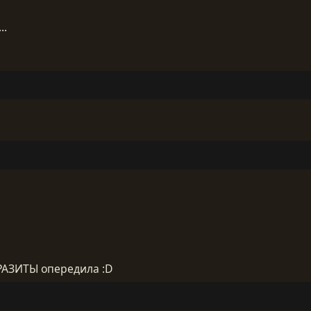
..
АРАЗИТЫ опередила :D