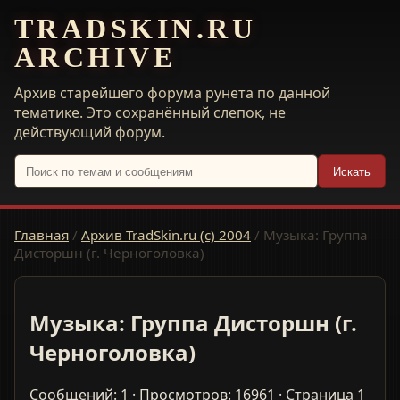
TRADSKIN.RU
ARCHIVE
Архив старейшего форума рунета по данной
тематике. Это сохранённый слепок, не
действующий форум.
Искать
Главная
/
Архив TradSkin.ru (с) 2004
/
Музыка: Группа
Дисторшн (г. Черноголовка)
Музыка: Группа Дисторшн (г.
Черноголовка)
Сообщений: 1 · Просмотров: 16961 · Страница 1