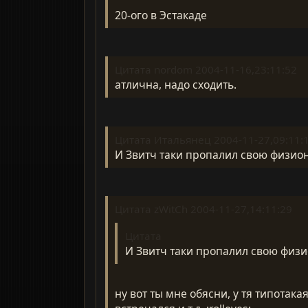
20-ого в Эстакаде
Цитата nordom 2004-11-16,23:11:52
атлична, надо сходить.
Цитата Итальянец 2004-11-27,09:11:
И Звитч таки пропалил свою физио
Цитата zWitCh 2004-11-27,14:11:29
Цитата
И Звитч таки пропалил свою физи
ну вот ты мне обясни, у тя типотак