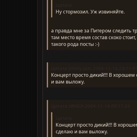
Цитата
Ну стормозил. Уж извиняйте.
а правда мне за Питером следить тр
там место время состав скоко стоит
такого рода посты :-)
Цитата Jimmy Jazz 2004-11-13,23:11:4
Концерт просто дикий!!! В хорошем
и вам выложу.
Цитата zWitCh 2004-11-14,00:11:24
Цитата
Концерт просто дикий!!! В хорош
сделаю и вам выложу.