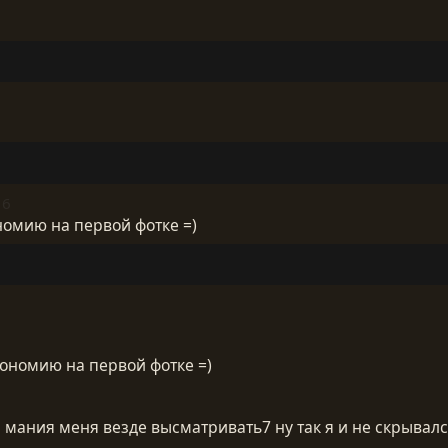
16
номию на первой фотке =)
ономию на первой фотке =)
ая мания меня везде высматривать7 ну так я и не скрывалс