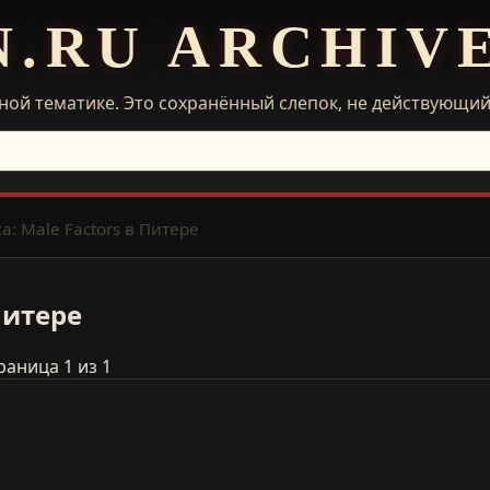
N.RU ARCHIV
ной тематике. Это сохранённый слепок, не действующи
а: Male Factors в Питере
Питере
раница 1 из 1