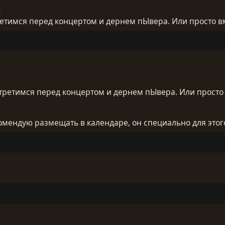
6
етимся перед концертом и дернем пЫвера. Или просто вм
третимся перед концертом и дернем пЫвера. Или просто 
омендую размещать в календаре, он специально для этого
1