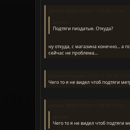
Цитата zWitCh 2004-11-29,06:11:50
Цитата
Подтяги пиздатые. Откуда?
ну откуда, с магазина конечно... а
сейчас не проблема...
Цитата Jimmy Jazz 2004-11-30,14:11:1
Чего то я не видел чтоб подтяги ме
Цитата zWitCh 2004-11-30,20:11:22
Цитата
Чего то я не видел чтоб подтяги м