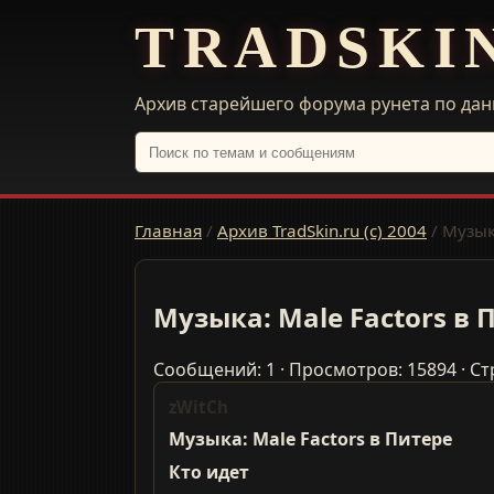
TRADSKI
Архив старейшего форума рунета по дан
Главная
/
Архив TradSkin.ru (с) 2004
/
Музык
Музыка: Male Factors в 
Сообщений: 1 · Просмотров: 15894 · Ст
zWitCh
Музыка: Male Factors в Питере
Кто идет