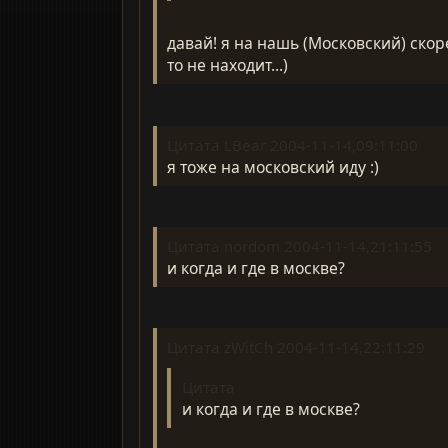
давай! я на нашь (Московский) скор
то не находит...)
Цитата LBear 2004-11-14,09:11:00
я тоже на московский иду :)
Цитата nordom 2004-11-14,21:11:55
и когда и где в москве?
Цитата zWitCh 2004-11-14,22:11:29
Цитата
и когда и где в москве?