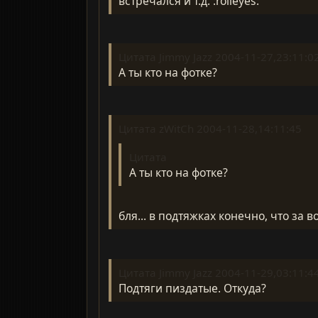
встречался и т.д. :rolleyes:
Цитата Jimmy Jazz 2004-11-27,23:11:0
А ты кто на фотке?
Цитата zWitCh 2004-11-28,14:11:45
Цитата
А ты кто на фотке?
бля... в подтяжках конечно, что за во
Цитата Jimmy Jazz 2004-11-29,03:11:4
Подтяги пиздатые. Откуда?