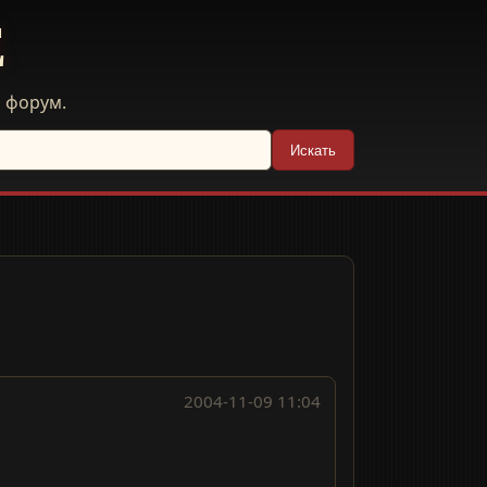
E
й форум.
Искать
2004-11-09 11:04