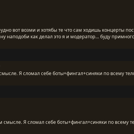
удно вот возми и хотябы те что сам ходишь концерты пос
, ну наподоби как делал это я и модератор... буду примно
7
 смысле. Я сломал себе боты+фингал+синяки по всему те
ем смысле. Я сломал себе боты+фингал+синяки по всему т