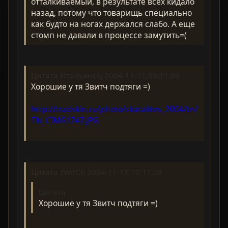
отталкиваемый, в результате всех кидало
назад, потому что товарищь специально
как будто на ногах держался слабо. А еще
стомп не давали в процессе замутить=(
Цитата Итальянец 2004-11-11,09:11:09
Хорошие у тя Звитч подтяги =)
http://tradskin.ru/photo/skatalites_2004/tn/
TN_CIMG1747.JPG
Цитата zWitCh 2004-11-11,10:11:28
Цитата
Хорошие у тя Звитч подтяги =)