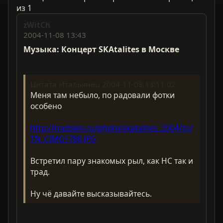
из 1
zWitCh
2004-11-08 13:43
Музыка: Концерт SKAtalites в Москве
Цитата Итальянец 2004-11-08,13:11:02
Меня там небыло, по радовали фотки
особено
http://tradskin.ru/photo/skatalites_2004/tn/
TN_CIMG1786.JPG
Встретил пару знакомых рыл, как НС так и
трад.
Ну чё давайте высказывайтесь.