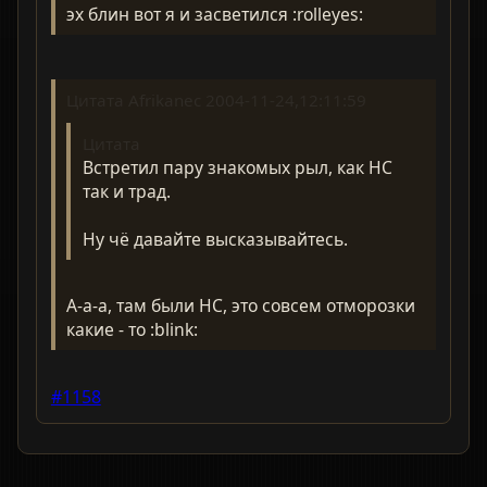
эх блин вот я и засветился :rolleyes:
Цитата Afrikanec 2004-11-24,12:11:59
Цитата
Встретил пару знакомых рыл, как НС
так и трад.
Ну чё давайте высказывайтесь.
А-а-а, там были НС, это совсем отморозки
какие - то :blink:
#1158