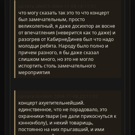
Цитата zWitCh 2004-11-08,18:11:51
что могу сказать так это то что концерт
был замечательным, просто
великолепный, я даже досихпор ак восне
от впечатления (неверится как то даже) и
разогрев от КабирнеДинев был что надо
молодци ребята. Народу было полно и
причем разного, я бы даже сказал
слишком много, но это не могло
испортить столь замечательного
мероприятия
Цитата nordom 2004-11-08,22:11:02
концерт ахуетительнейший.
единственное, что не порадовало, это
охранники-твари (не дали прикоснуться к
кэннонболу), и некий товарищь,
постоянно на них прыгавший, и ими