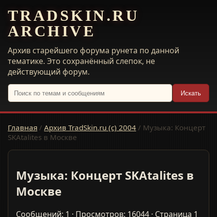
TRADSKIN.RU
ARCHIVE
Архив старейшего форума рунета по данной
тематике. Это сохранённый слепок, не
действующий форум.
Искать
Главная
/
Архив TradSkin.ru (с) 2004
/
Музыка: Концерт
SKAtalites в Москве
Музыка: Концерт SKAtalites в
Москве
Сообщений: 1 · Просмотров: 16044 · Страница 1